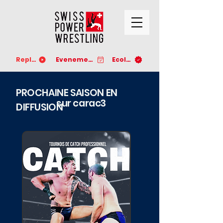
Replay
Evenements
Ecoles
PROCHAINE SAISON EN
sur carac3
DIFFUSION