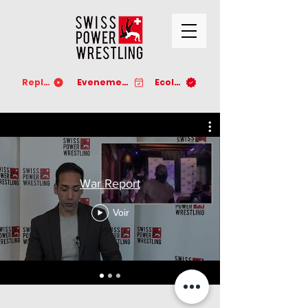
Replay
Evenements
Ecoles
War Report
Voir