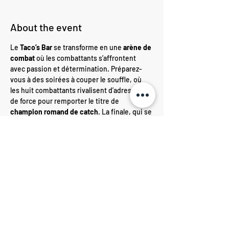
About the event
Le 
Taco’s Bar
 se transforme en une 
arène de 
combat
 où les combattants s’affrontent 
avec passion et détermination. Préparez-
vous à des soirées à couper le souffle, où 
les huit combattants rivalisent d’adresse et 
de force pour remporter le titre de 
champion romand de catch
. La finale, qui se 
déroulera fin mai, sera l’apothéose de cette 
compétition intense et passionnante.
Share this event